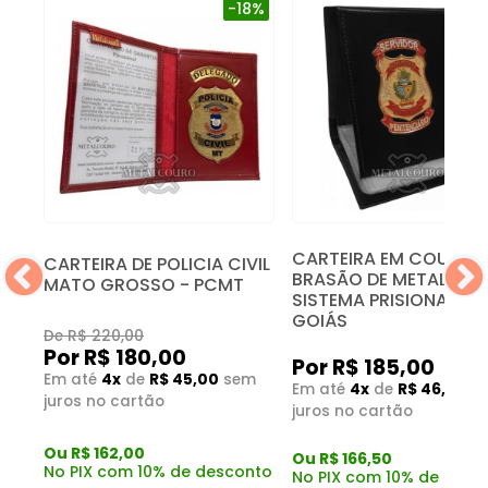
-18%
CARTEIRA EM COURO
CARTEIRA DE POLICIA CIVIL
BRASÃO DE METAL DO
MATO GROSSO - PCMT
SISTEMA PRISIONAL DE
GOIÁS
De R$ 220,00
Por R$ 180,00
Por R$ 185,00
m
Em até
4x
de
R$ 45,00
sem
Em até
4x
de
R$ 46,25
s
juros no cartão
juros no cartão
Ou R$ 162,00
Ou R$ 166,50
nto
No PIX com 10% de desconto
No PIX com 10% de desc