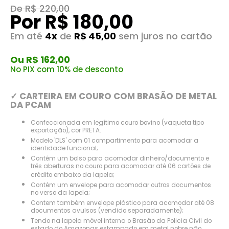
De R$ 220,00
Por R$ 180,00
Em até
4x
de
R$ 45,00
sem juros no cartão
Ou R$ 162,00
No PIX com 10% de desconto
✓ CARTEIRA EM COURO COM BRASÃO DE METAL
DA PCAM
Confeccionada em legítimo couro bovino (vaqueta tipo
exportação), cor PRETA.
Modelo 'DLS' com 01 compartimento para acomodar a
identidade funcional;
Contém um bolso para acomodar dinheiro/documento e
três aberturas no couro para acomodar até 06 cartões de
crédito embaixo da lapela;
Contém um envelope para acomodar outros documentos
no verso da lapela;
Contem também envelope plástico para acomodar até 08
documentos avulsos (vendido separadamente);
Tendo na lapela móvel interna o Brasão da Policia Civil do