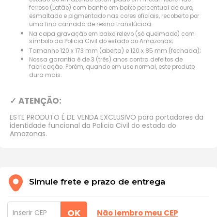
estado do Amazonas estampado em metal nobre não
ferroso (Latão) com banho em baixo percentual de ouro,
esmaltado e pigmentado nas cores oficiais, recoberto por
uma fina camada de resina translúcida.
Na capa gravação em baixo relevo (só queimado) com
símbolo da Policia Civil do estado do Amazonas;
Tamanho 120 x 173 mm (aberta) e 120 x 85 mm (fechada);
Nossa garantia é de 3 (três) anos contra defeitos de
fabricação. Porém, quando em uso normal, este produto
dura mais.
✓ ATENÇÃO:
ESTE PRODUTO É DE VENDA EXCLUSIVO para portadores da
identidade funcional da Policia Civil do estado do
Amazonas.
Simule frete e prazo de entrega
OK
Não lembro meu CEP