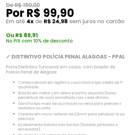
De R$ 150,00
Por R$ 99,90
Em até
4x
de
R$ 24,98
sem juros no cartão
Ou R$ 89,91
No PIX com 10% de desconto
✓ DISTINTIVO POLÍCIA PENAL ALAGOAS - PPAL
Porta Distintivo funcional em couro, com brasão da
Polícia Penal de Alagoas:
Confeccionado em legítimo couro bovino tipo soleta de 1ª
qualidade;
Brasão em metal com relevo e banho dourado (baixo
percentual de ouro) esmaltado nas cores oficiais;
Gancho tipo mola de aço fixado no verso para prender o
distintivo ao cinto;
Corrente em micro-esferas de 3,5mm para pendura-lo ao
pescoço;
Acabamento italiano nas bordas (lixadas, pintadas e
enceradas);