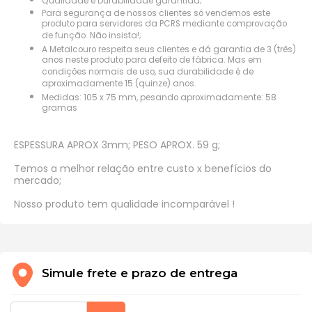
Qualidade e Durabilidade garantida;
Para segurança de nossos clientes só vendemos este
produto para servidores da PCRS mediante comprovação
de função. Não insista!;
A Metalcouro respeita seus clientes e dá garantia de 3 (três)
anos neste produto para defeito de fábrica. Mas em
condições normais de uso, sua durabilidade é de
aproximadamente 15 (quinze) anos.
Medidas: 105 x 75 mm, pesando aproximadamente: 58
gramas
ESPESSURA APROX 3mm; PESO APROX. 59 g;
Temos a melhor relação entre custo x benefícios do
mercado;
Nosso produto tem qualidade incomparável !
Simule frete e prazo de entrega