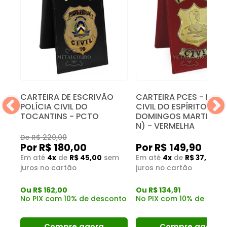
CARTEIRA DE ESCRIVÃO
CARTEIRA PCES - POLÍ
A
POLÍCIA CIVIL DO
CIVIL DO ESPÍRITO SAN
TOCANTINS - PCTO
DOMINGOS MARTINS (
N) - VERMELHA
De R$ 220,00
Por R$ 149,90
Por R$ 180,00
m
Em até
4x
de
R$ 37,48
s
Em até
4x
de
R$ 45,00
sem
juros no cartão
juros no cartão
Ou R$ 134,91
Ou R$ 162,00
nto
No PIX com 10% de desc
No PIX com 10% de desconto
Compre agora
Compre agora