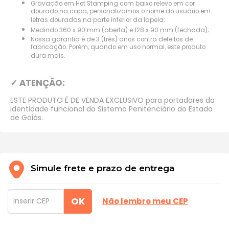
Gravação em Hot Stamping com baixo relevo em cor
dourado na capa, personalizamos o nome do usuário em
letras douradas na parte inferior da lapela;
Medindo 360 x 90 mm (aberta) e 128 x 90 mm (fechada);
Nossa garantia é de 3 (três) anos contra defeitos de
fabricação. Porém, quando em uso normal, este produto
dura mais.
✓ ATENÇÃO:
ESTE PRODUTO É DE VENDA EXCLUSIVO para portadores da
identidade funcional do Sistema Penitenciário do Estado
de Goiás.
Simule frete e prazo de entrega
OK
Não lembro meu CEP