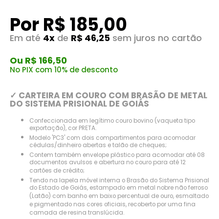
Por R$ 185,00
Em até
4x
de
R$ 46,25
sem juros no cartão
Ou R$ 166,50
No PIX com 10% de desconto
✓ CARTEIRA EM COURO COM BRASÃO DE METAL
DO SISTEMA PRISIONAL DE GOIÁS
Confeccionada em legítimo couro bovino (vaqueta tipo
exportação), cor PRETA.
Modelo 'PC3' com dois compartimentos para acomodar
cédulas/dinheiro abertas e talão de cheques;
Contem também envelope plástico para acomodar até 08
documentos avulsos e abertura no couro para até 12
cartões de crédito;
Tendo na lapela móvel interna o Brasão do Sistema Prisional
do Estado de Goiás, estampado em metal nobre não ferroso
(Latão) com banho em baixo percentual de ouro, esmaltado
e pigmentado nas cores oficiais, recoberto por uma fina
camada de resina translúcida.