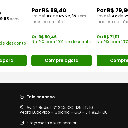
Por R$ 89,40
Por R$ 79,9
0
Em até
4x
de
R$ 22,35
sem
Em até
4x
de
R
 9,98
sem
juros no cartão
juros no cartã
Ou R$ 80,46
Ou R$ 71,91
No PIX com 10% de desconto
No PIX com 10
 de desconto
agora
Compre agora
Compre
Fale conosco
Av. 3ª Radial, Nº 243, QD. 128 LT. 16
Pedro Ludovico - Goiânia - GO - 74.820-100
site@metalcouro.com.br