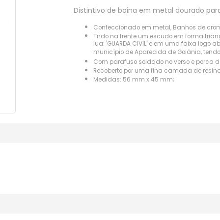
Distintivo de boina em metal dourado para
Confeccionado em metal, Banhos de cromo
Tndo na frente um escudo em forma triang
lua: 'GUARDA CIVIL' e em uma faixa logo ab
município de Aparecida de Goiânia, tendo
Com parafuso soldado no verso e porca d
Recoberto por uma fina camada de resina 
Medidas: 56 mm x 45 mm;