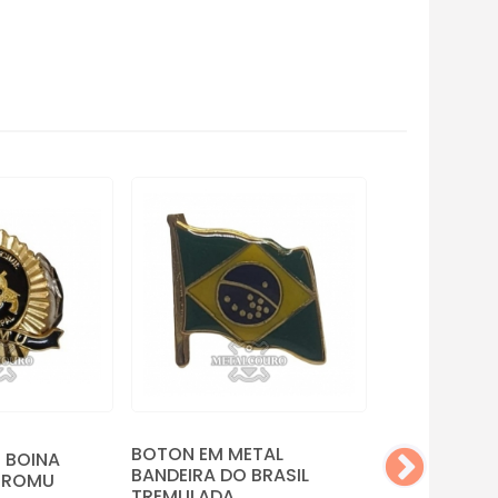
BREVE EM M
BOTON EM METAL
E BOINA
PMGO - PRA
BANDEIRA DO BRASIL
 ROMU
TREMULADA