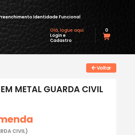
Preenchimento Identidade Funcional
Olá, logue aqui
0
Login
e
Cadastro
Voltar
 EM METAL GUARDA CIVIL
omenda
RDA CIVIL)