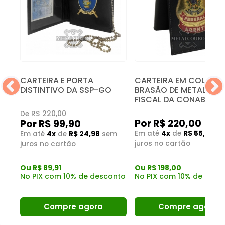
CARTEIRA E PORTA
CARTEIRA EM COURO
DISTINTIVO DA SSP-GO
BRASÃO DE METAL PAR
FISCAL DA CONAB
De R$ 220,00
Por R$ 220,00
Por R$ 99,90
m
Em até
4x
de
R$ 55,00
s
Em até
4x
de
R$ 24,98
sem
juros no cartão
juros no cartão
Ou R$ 198,00
Ou R$ 89,91
nto
No PIX com 10% de desc
No PIX com 10% de desconto
Compre agora
Compre agora