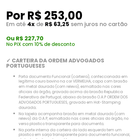
Por R$ 253,00
Em até
4x
de
R$ 63,25
sem juros no cartão
Ou R$ 227,70
No PIX com 10% de desconto
✓ CARTEIRA DA ORDEM ADVOGADOS
PORTUGUESES
Porta documento Funcional (carteira), confeccionada em
legítimo couro bovino na cor VERMELHA, capa com brasão
em metal dourado (com relevo), esmaltado nas cores
oficiais do órgão, gravado acima do brasão Republica
Federativa de Portugal, abaixo do brasão O.A.P ORDEM DOS
ADVOGADOS PORTUGUESES, gravado em Hot-Stamping
dourada;
Na lapela acompanha brasão em metal dourado (com
relevo) da O.A.P, esmaltado nas cores oficiais do órgão, no
verso plastico transparente para documento;
Na parte interna da carteira do lado esquerdo tem um
plastico em sarja transparente para documento funcional,