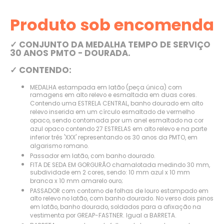
Produto sob encomenda
✓ CONJUNTO DA MEDALHA TEMPO DE SERVIÇO
30 ANOS PMTO - DOURADA.
✓ CONTENDO:
MEDALHA estampada em latão (peça única) com
ramagens em alto relevo e esmaltada em duas cores.
Contendo uma ESTRELA CENTRAL, banho dourado em alto
relevo inserida em um círculo esmaltado de vermelho
opaco, sendo contornada por um anel esmaltado na cor
azul opaco contendo 27 ESTRELAS em alto relevo e na parte
inferior três 'XXX' representando os 30 anos da PMTO, em
algarismo romano.
Passador em latão, com banho dourado.
FITA DE SEDA EM GORGURÃO chamalotada medindo 30 mm,
subdividade em 2 cores, sendo: 10 mm azul x 10 mm
branca x 10 mm amarelo ouro;
PASSADOR com contorno de folhas de louro estampado em
alto relevo no latão, com banho dourado. No verso dois pinos
em latão, banho dourado, soldados para a afixação na
vestimenta por GREAP-FASTNER. Igual a BARRETA.