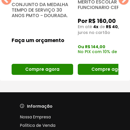
MÉRITO ESCOLAR
CONJUNTO DA MEDALHA
FUNCIONARIO CEPMG
TEMPO DE SERVIÇO 30
ANOS PMTO - DOURADA.
Por R$ 160,00
Em até
4x
de
R$ 40,00
s
juros no cartão
Faça um orçamento
Ou R$ 144,00
No PIX com 10% de desc
Compre agora
Compre agora
Informação
Nossa Empresa
Política de Venda