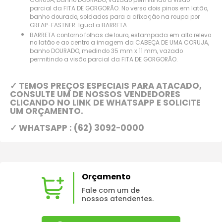
CORUJA, banho DOURADO, vazado permitindo a visão
parcial da FITA DE GORGORÃO. No verso dois pinos em latão,
banho dourado, soldados para a afixação na roupa por
GREAP-FASTNER. Igual a BARRETA.
BARRETA contorno folhas de louro, estampada em alto relevo
no latão e ao centro a imagem da CABEÇA DE UMA CORUJA,
banho DOURADO, medindo 35 mm x 11 mm, vazado
permitindo a visão parcial da FITA DE GORGORÃO.
✓ TEMOS PREÇOS ESPECIAIS PARA ATACADO,
CONSULTE UM DE NOSSOS VENDEDORES
CLICANDO NO LINK DE WHATSAPP E SOLICITE
UM ORÇAMENTO.
✓ WHATSAPP : (62) 3092-0000
Orçamento
Fale com um de
nossos atendentes.