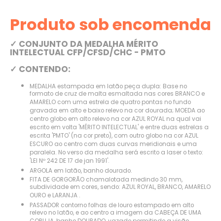
Produto sob encomenda
✓ CONJUNTO DA MEDALHA MÉRITO
INTELECTUAL CFP/CFSD/CHC - PMTO
✓ CONTENDO:
MEDALHA estampada em latão peça dupla: Base no
formato de cruz de malta esmaltada nas cores BRANCO e
AMARELO com uma estrela de quatro pontas no fundo
gravada em alto e baixo relevo na cor dourada; MOEDA ao
centro globo em alto relevo na cor AZUL ROYAL na qual vai
escrito em volta 'MÉRITO INTELECTUAL' e entre duas estrelas a
escrita 'PMTO' (na cor preto), com outro globo na cor AZUL
ESCURO ao centro com duas curvas meridionais e uma
paralela. No verso da medalha será escrito a laser o texto:
'LEI Nº 242 DE 17 de jan 1991'.
ARGOLA em latão, banho dourado.
FITA DE GORGORÃO chamalotada medindo 30 mm,
subdividade em cores, sendo: AZUL ROYAL, BRANCO, AMARELO
OURO e LARANJA .
PASSADOR contorno folhas de louro estampado em alto
relevo no latão, e ao centro a imagem da CABEÇA DE UMA