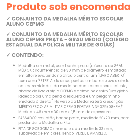
Produto sob encomenda
✓ CONJUNTO DA MEDALHA MÉRITO ESCOLAR
ALUNO CEPMG
✓ CONJUNTO DA MEDALHA MÉRITO ESCOLAR
ALUNO CEPMG PRATA - GRAU MÉDIO (COLÉGIO
ESTADUAL DA POLÍCIA MILITAR DE GOIÁS)
✓ CONTENDO:
Medalha em metal, com banho prata (referente ao GRAU
MÉDIO), circunferência de 30 mm de diâmetro, esmaltada
em alto relevo, tendo no círculo central um ' LIVRO ABERTO'
com uma 'ESTRELA' de cinco pontas em baixo relevo e ainda
nas extremidades da medalha duas asas sobressalente,
abaixo do livro a sigla CEPMG e acima no centro ''um globo
ladeado por uma pena à esquerda e um pergaminho
enrolado à direita''. No verso da Medalha terá a escrição
'MÉRITO ESCOLAR MILITAR CEPMG PORTARIA Nº 025/08-PM/1'.
Medindo: 46 mm x 30 mm e 1,5 mm de espessura.
PASSADOR em latão, banho prata, medindo 20x20 mm, para
predender a Medalha a Fita.
FITA DE GORGORÃO chamalotada medindo 33 mm,
subdividade em cores, sendo: VERDE E AMARELO.