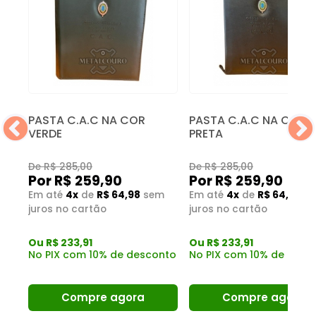
PASTA C.A.C NA COR
PASTA C.A.C NA COR
VERDE
PRETA
De R$ 285,00
De R$ 285,00
Por R$ 259,90
Por R$ 259,90
Em até
4x
de
R$ 64,98
sem
Em até
4x
de
R$ 64,98
s
juros no cartão
juros no cartão
nto
Ou R$ 233,91
Ou R$ 233,91
No PIX com 10% de desconto
No PIX com 10% de desc
Compre agora
Compre agora