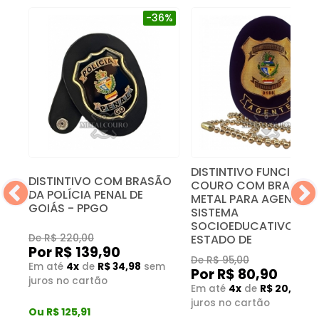
0%
-36%
-
DISTINTIVO FUNCIONAL
IL
DISTINTIVO COM BRASÃO
COURO COM BRASÃO 
-
DA POLÍCIA PENAL DE
METAL PARA AGENTE D
GOIÁS - PPGO
SISTEMA
SOCIOEDUCATIVO DO
De R$ 220,00
ESTADO DE
Por R$ 139,90
De R$ 95,00
m
Em até
4x
de
R$ 34,98
sem
Por R$ 80,90
juros no cartão
Em até
4x
de
R$ 20,23
s
juros no cartão
Ou R$ 125,91