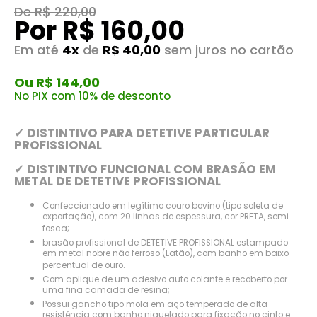
De R$ 220,00
Por R$ 160,00
Em até
4x
de
R$ 40,00
sem juros no cartão
Ou R$ 144,00
No PIX com 10% de desconto
✓ DISTINTIVO PARA DETETIVE PARTICULAR
PROFISSIONAL
✓ DISTINTIVO FUNCIONAL COM BRASÃO EM
METAL DE DETETIVE PROFISSIONAL
Confeccionado em legítimo couro bovino (tipo soleta de
exportação), com 20 linhas de espessura, cor PRETA, semi
fosca;
brasão profissional de DETETIVE PROFISSIONAL estampado
em metal nobre não ferroso (Latão), com banho em baixo
percentual de ouro.
Com aplique de um adesivo auto colante e recoberto por
uma fina camada de resina;
Possui gancho tipo mola em aço temperado de alta
resistência com banho niquelado para fixação no cinto e