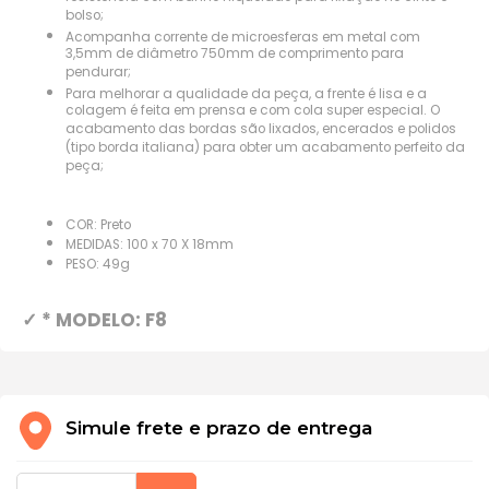
bolso;
Acompanha corrente de microesferas em metal com
3,5mm de diâmetro 750mm de comprimento para
pendurar;
Para melhorar a qualidade da peça, a frente é lisa e a
colagem é feita em prensa e com cola super especial. O
acabamento das bordas são lixados, encerados e polidos
(tipo borda italiana) para obter um acabamento perfeito da
peça;
COR: Preto
MEDIDAS: 100 x 70 X 18mm
PESO: 49g
✓ * MODELO: F8
Simule frete e prazo de entrega