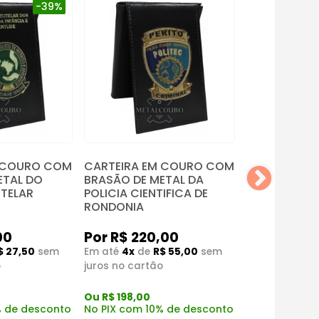
-39%
M COURO COM
CARTEIRA EM COURO COM
CARTEIRA E
ETAL DO
BRASÃO DE METAL DA
BRASÃO EM 
TELAR
POLICIA CIENTIFICA DE
FOMENTO
RONDONIA
Por R$ 22
Por R$ 220,00
00
Em até
4x
de
Em até
4x
de
R$ 55,00
sem
$ 27,50
sem
juros no cart
juros no cartão
o
Ou R$ 198,00
Ou R$ 198,00
No PIX com 1
No PIX com 10% de desconto
% de desconto