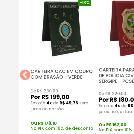
-13%
CARTEIRA PAR
CARTEIRA CAC EM COURO
 BRASÃO
DE POLÍCIA CIV
COM BRASÃO - VERDE
SERGIPE - PCS
De R$ 230,00
0
De R$ 220,00
Por R$ 199,00
Por R$ 180,
55,00
sem
Em até
4x
de
R$ 49,75
sem
Em até
4x
de
R$
juros no cartão
juros no cartão
Ou R$ 179,10
Ou R$ 162,00
de desconto
No PIX com 10% de desconto
No PIX com 10%