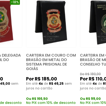
-18%
A DELEGADA
CARTEIRA E
CARTEIRA EM COURO COM
IL DO
BRASÃO DE M
BRASÃO EM METAL DO
E
CONSELHO TU
SISTEMA PRISIONAL DE
GOIÁS
De R$ 180,00
Por R$ 185,00
00
Por R$ 110,
Em até
4x
de
R$ 46,25
sem
 45,00
sem
Em até
4x
de
R
juros no cartão
juros no cartã
Ou R$ 166,50
Ou R$ 99,00
No PIX com 10% de desconto
 de desconto
No PIX com 10