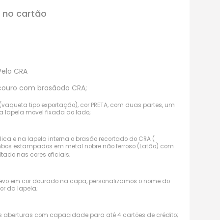
 no cartão
Pelo CRA
 couro com brasãodo CRA;
vaqueta tipo exportação), cor PRETA, com duas partes, um
a lapela movel fixada ao lado;
a e na lapela interna o brasão recortado do CRA (
mbos estampados em metal nobre não ferroso (Latão) com
ado nas cores oficiais;
evo em cor dourado na capa, personalizamos o nome do
or da lapela;
as aberturas com capacidade para até 4 cartões de crédito;