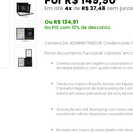
Por R$ 149,90
Em até
4x
de
R$ 37,48
sem juros
Ou R$ 134,91
No PIX com 10% de desconto
Carteira De ADMINISTRADOR Credenciado 
Porta documento funcional 'carteira' em
Confeccionada em legítimo couro bovino (
envelope plástico com quatro folhas e um
Tendo na capa o Brasão Armas da Repúblic
Conselho Regional de Administração ) a
banho em baixo percentual de ouro, esmalt
Gravação em Hot Stamping com baixo rel
usuário em letras douradas na parte inferi
No bolso em couro do lado direito vão du