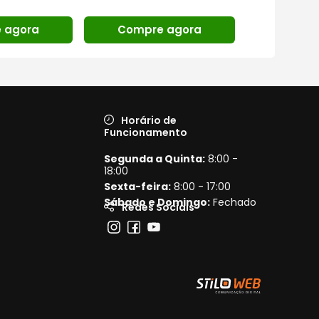
 agora
Compre agora
Compr
Horário de
Funcionamento
Segunda a Quinta:
8:00 -
18:00
Sexta-feira:
8:00 - 17:00
Sábado e Domingo:
Fechado
Redes Sociais