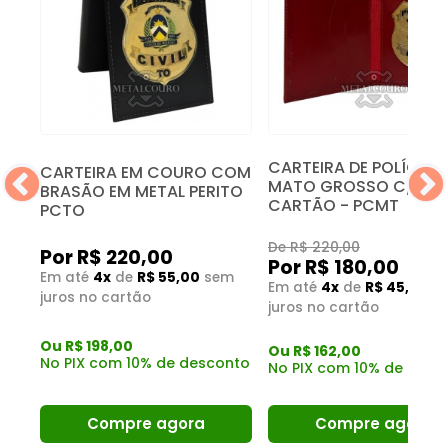
CARTEIRA DE POLÍCIA C
CARTEIRA EM COURO COM
MATO GROSSO C/POR
BRASÃO EM METAL PERITO
CARTÃO - PCMT
PCTO
De R$ 220,00
Por R$ 220,00
Por R$ 180,00
m
Em até
4x
de
R$ 55,00
sem
Em até
4x
de
R$ 45,00
s
juros no cartão
juros no cartão
Ou R$ 198,00
Ou R$ 162,00
nto
No PIX com 10% de desconto
No PIX com 10% de desc
Compre agora
Compre agora