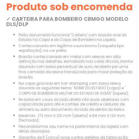
Produto sob encomenda
✓ CARTEIRA PARA BOMBEIRO CBMGO MODELO
DLS/DLP
Porta documento funcional 'Carteira' com brasão oval do
Estado na Capa e do Corpo de Bombeiro na Lapela;
Confeccionada em legítimo couro bovino (vaqueta tipo
exportação), na cor preta;
Brasão confeccionado em metal com relevos em alta
definição nos detalhes, esmaltado nas cores oficiais, banho
dourado com baixo percentual de ouro, recoberto por uma
fina camada de resina translúcida para maior proteção do
brasão;
Na capa gravado em hot-stamping com baixo relevo
dourado os seguintes textos: 'NOME DO ESTADO' (capa) e '
CORPO DE BOMBEIROS MILITAR DO ESTADO DE GOIÁS' (lapela);
No bolso em couro do lado direito vão duas aberturas com
capacidade para até 4 cartões de crédito e cédulas de
dinheiro ou outro documento do lado de dentro do bolso;
Medindo : 172 mm X 120 mm (aberta) e 84 mm X 120 mm
(fechada);
Personalizamos seu nome na parte interna da lapela com
letras douradas;
Garantia de 5 (cinco) anos contra defeitos de fabricação;