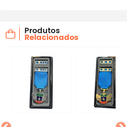
Produtos
Relacionados
A
AR