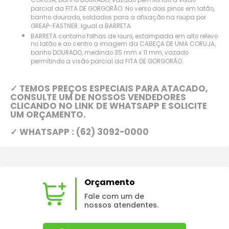
CORUJA, banho DOURADO, vazado permitindo a visão
parcial da FITA DE GORGORÃO. No verso dois pinos em latão,
banho dourado, soldados para a afixação na roupa por
GREAP-FASTNER. Igual a BARRETA.
BARRETA contorno folhas de louro, estampada em alto relevo
no latão e ao centro a imagem da CABEÇA DE UMA CORUJA,
banho DOURADO, medindo 35 mm x 11 mm, vazado
permitindo a visão parcial da FITA DE GORGORÃO.
✓ TEMOS PREÇOS ESPECIAIS PARA ATACADO,
CONSULTE UM DE NOSSOS VENDEDORES
CLICANDO NO LINK DE WHATSAPP E SOLICITE
UM ORÇAMENTO.
✓ WHATSAPP : (62) 3092-0000
Orçamento
Fale com um de
nossos atendentes.