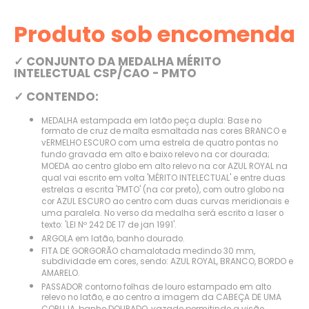
Produto sob encomenda
✓ CONJUNTO DA MEDALHA MÉRITO
INTELECTUAL CSP/CAO - PMTO
✓ CONTENDO:
MEDALHA estampada em latão peça dupla: Base no
formato de cruz de malta esmaltada nas cores BRANCO e
vERMELHO ESCURO com uma estrela de quatro pontas no
fundo gravada em alto e baixo relevo na cor dourada;
MOEDA ao centro globo em alto relevo na cor AZUL ROYAL na
qual vai escrito em volta 'MÉRITO INTELECTUAL' e entre duas
estrelas a escrita 'PMTO' (na cor preto), com outro globo na
cor AZUL ESCURO ao centro com duas curvas meridionais e
uma paralela. No verso da medalha será escrito a laser o
texto: 'LEI Nº 242 DE 17 de jan 1991'.
ARGOLA em latão, banho dourado.
FITA DE GORGORÃO chamalotada medindo 30 mm,
subdividade em cores, sendo: AZUL ROYAL, BRANCO, BORDO e
AMARELO.
PASSADOR contorno folhas de louro estampado em alto
relevo no latão, e ao centro a imagem da CABEÇA DE UMA