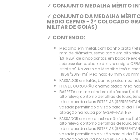
✓ CONJUNTO MEDALHA MÉRITO IN
✓ CONJUNTO DA MEDALHA MÉRITO 
MÉDIO CEPMG - 2º COLOCADO GRA
MILITAR DE GOIÁS)
✓ CONTENDO:
Medalha em metal, com banho prata (refere
mm de diâmetro, esmaltada em alto relevo
'ESTRELA' de cinco pontas em baixo rele
sobressalente, abaixo do livro a sigla 
e tinteiro''. No verso da Medalha terá a e
11959/2019-PM'. Medindo: 46 mm x 30 mm 
PASSADOR em latão, banho prata, medindo
FITA DE GORGORÃO chamalotada medindo 
BARRETA em metal nobre não ferroso (lat
alto relevo, contorno de folhas de louro,
e à esquerda duas ESTRELAS (REPRESENTAN
vazado permitindo a visão parcial da FIT
afixação na roupa por GREAP-FASTNER.
PASSADOR em metal nobre não ferroso (la
alto relevo, contorno de folhas de louro,
e à esquerda duas ESTRELAS (REPRESENTAN
vazado permitindo a visão parcial da FIT