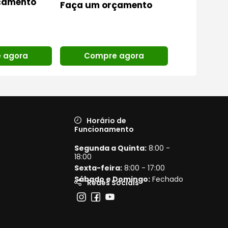
çamento
Faça um orçamento
 agora
Compr
Compre agora
Horário de
Funcionamento
Segunda a Quinta:
8:00 -
18:00
Sexta-feira:
8:00 - 17:00
Sábado e Domingo:
Fechado
Redes Sociais