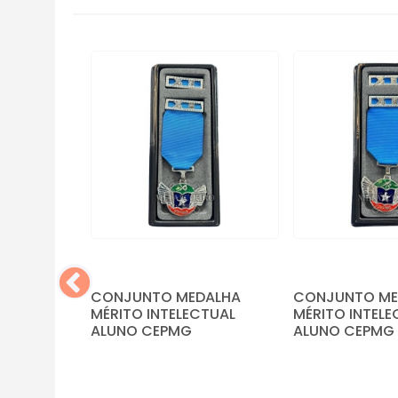
AQUE
RAU OURO
9,98
sem
CONJUNTO MEDALHA
CONJUNTO ME
MÉRITO INTELECTUAL
MÉRITO INTELE
ALUNO CEPMG
ALUNO CEPMG