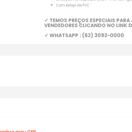
afixação na roupa por GREAP-FASTNER. Igu
Com estojo de PVC.
✓ TEMOS PREÇOS ESPECIAIS PAR
VENDEDORES CLICANDO NO LINK D
✓ WHATSAPP : (62) 3092-0000
lembro meu CEP