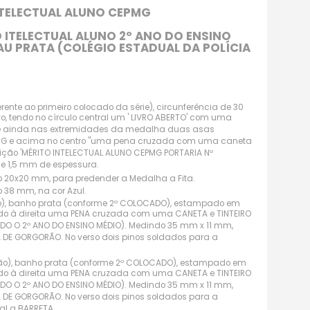
TELECTUAL ALUNO CEPMG
ITELECTUAL ALUNO 2º ANO DO ENSINO
U PRATA (COLÉGIO ESTADUAL DA POLÍCIA
nte ao primeiro colocado da série), circunferência de 30
, tendo no círculo central um ' LIVRO ABERTO' com uma
vo e ainda nas extremidades da medalha duas asas
CEPMG e acima no centro ''uma pena cruzada com uma caneta
scrição 'MÉRITO INTELECTUAL ALUNO CEPMG PORTARIA Nº
e 1,5 mm de espessura.
 20x20 mm, para predender a Medalha a Fita.
38 mm, na cor Azul.
ão), banho prata (conforme 2º COLOCADO), estampado em
 tendo à direita uma PENA cruzada com uma CANETA e TINTEIRO
DO O 2º ANO DO ENSINO MÉDIO). Medindo 35 mm x 11 mm,
A DE GORGORÃO. No verso dois pinos soldados para a
tão), banho prata (conforme 2º COLOCADO), estampado em
 tendo à direita uma PENA cruzada com uma CANETA e TINTEIRO
DO O 2º ANO DO ENSINO MÉDIO). Medindo 35 mm x 11 mm,
A DE GORGORÃO. No verso dois pinos soldados para a