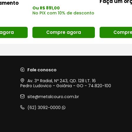
Faça um or
amento
Ou R$ 891,00
No PIX com 10% de desconto
Compre
agora
Compre agora
Fale conosco
Av. 3ª Radial, Nº 243, QD. 128 LT. 16
Pedro Ludovico - Goiânia - GO - 74.820-100
site@metalcouro.com.br
(62) 3092-0000