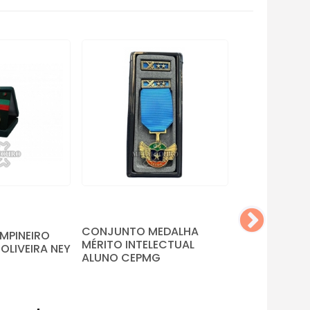
CONJUNTO 
MÉRITO INTE
ALUNO CEP
CONJUNTO MEDALHA
MPINEIRO
MÉRITO INTELECTUAL
 OLIVEIRA NEY
ALUNO CEPMG
Faça um o