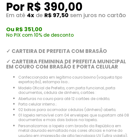
Por R$ 390,00
Em até
4x
de
R$ 97,50
sem juros no cartão
Ou R$ 351,00
No PIX com 10% de desconto
✓ CARTEIRA DE PREFEITA COM BRASÃO
✓ CARTEIRA FEMININA DE PREFEITA MUNICIPAL
EM COURO COM BRASÃO E PORTA CELULAR
Confeccionada em legítimo couro bovino (vaqueta tipo
exportação), estampa lisa ;
Modelo Oficial de Prefeita, com porta funcional, porta
documentos, cédula de dinheiro, cartões :
Aberturas no couro para até 12 cartões de crédito;
Porta celular interno ;
02 bolsos para acomodar cédulas (dinheiro) aberto;
01 lapela removível com 04 envelopes que suportam até 08
documentos e mais dois bolsos na lapela;
Personalizamos a lapela com brasão da República em
metal dourado esmaltado nas cores oficiais e nome do
usuário em impressão de alta tecnologia UV (ultra violeta);