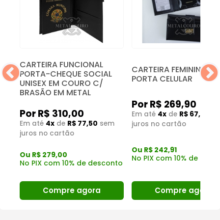
CARTEIRA FUNCIONAL
CARTEIRA FEMININA C
PORTA-CHEQUE SOCIAL
PORTA CELULAR
UNISEX EM COURO C/
BRASÃO EM METAL
Por R$ 269,90
Por R$ 310,00
Em até
4x
de
R$ 67,48
s
Em até
4x
de
R$ 77,50
sem
juros no cartão
juros no cartão
Ou R$ 242,91
Ou R$ 279,00
No PIX com 10% de desc
nto
No PIX com 10% de desconto
Compre agora
Compre agora